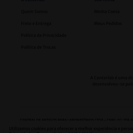
Quem Somos
Minha Conta
Frete e Entrega
Meus Pedidos
Política de Privacidade
Política de Trocas
A Centerlab é uma dis
desenvolveu-se pela
CENTRAL DE ARTIGOS PARA LABORATÓRIOS LTDA - CNPJ: 02.259.
Centro de Distribuição:
Rua José Benedito Antão, 249 | Bairro Caiç
Utilizamos cookies para oferecer a melhor experiência e perso
Escritório:
Av. Nossa Sra. de Fátima, 2.343 | Bairro: Carlos Prates