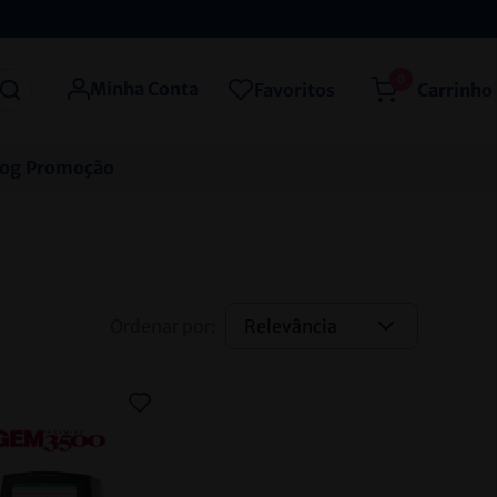
0
Minha Conta
Favoritos
log
Promoção
Relevância