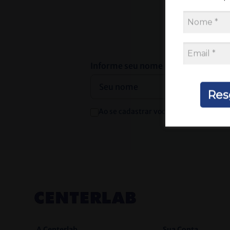
Receba
Informe seu nome
Res
Ao se cadastrar você irá concordar co
A Centerlab
Sua Conta