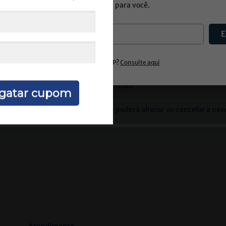
de entrega para você.
 descontos e novidades diretamente no seu
E
Informe seu e-mail
gatar cupom
m a nossa
Política de Privacidade
e poderá alterar ou cancelar a ne