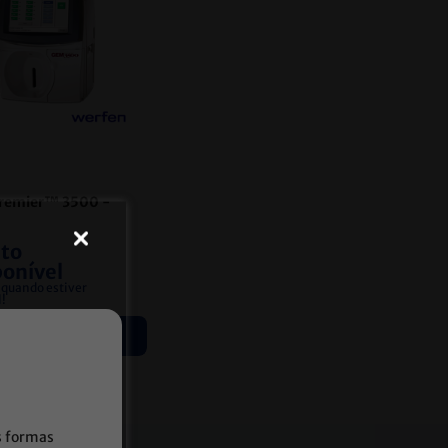
remier™ 3500
-
to
ponível
quando estiver
l!
icitar informações
s formas