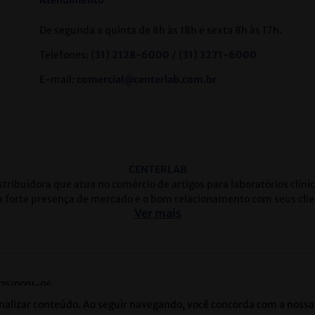
Atendimento
De segunda a quinta de 8h às 18h e sexta 8h às 17h.
Telefones:
(31) 2128-6000 / (31) 3271-6000
E-mail:
comercial@centerlab.com.br
CENTERLAB
tribuidora que atua no comércio de artigos para laboratórios clín
 forte presença de mercado e o bom relacionamento com seus clie
Ver mais
625/0001-06
aras | Belo Horizonte/MG | CEP: 31250-115
nalizar conteúdo. Ao seguir navegando, você concorda com a nossa 
 | Belo Horizonte/MG | CEP: 30710-020