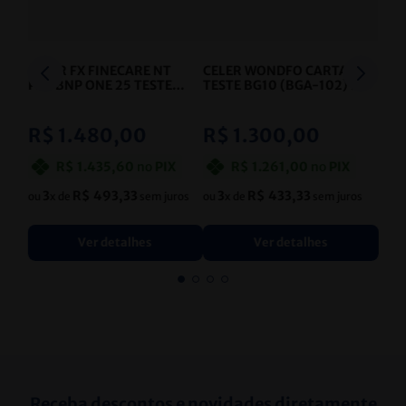
CELER FX FINECARE NT
CELER WONDFO CARTAO
PROBNP ONE 25 TESTES
TESTE BG10 (BGA-102) -
- CELER
CARD BG10 2G GM - 25
-
CELER
R$
1
.
480
,
00
R$
1
.
300
,
00
R$
1
.
435
,
60
no
PIX
R$
1
.
261
,
00
no
PIX
3
R$
493
,
33
3
R$
433
,
33
ou
x de
sem juros
ou
x de
sem juros
Ver detalhes
Ver detalhes
Receba descontos e novidades diretamente