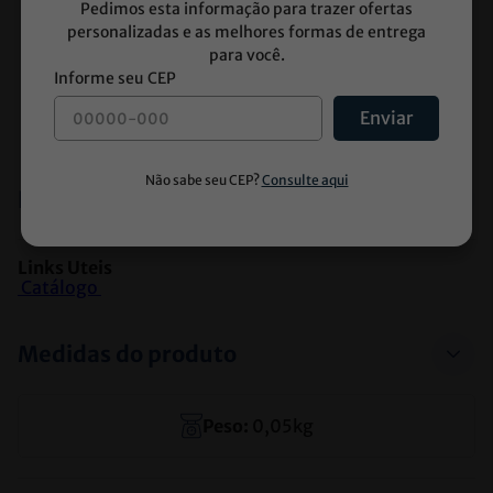
Pedimos esta informação para trazer ofertas
Limitações:
personalizadas e as melhores formas de entrega
-Pode apresentar falso-positivo em algumas 
para você.
condições clínicas
-Recomendada confirmação com testes 
Enviar
específicos (ex.: FTA-ABS)
Especificações
Links Uteis
 Catálogo 
Medidas do produto
Peso:
0,05
kg