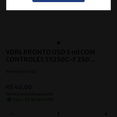
VDRL PRONTO USO 5 ml COM
CONTROLES 55250C-F 250
TESTES WAMA
Referência
:
33120
R$
40
,
00
Ver mais formas de pagamento
Pague
R$
38
,
80
no
PIX
－
＋