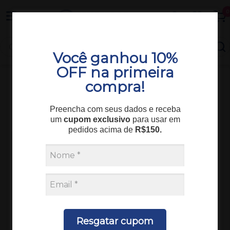
Entrega em todo o Brasil
0
Você ganhou 10%
OFF na primeira
compra!
Consumíveis
Imunologia
VDRL PRONTO USO 5 ml COM CONTROLES 55250C-F
Preencha com seus dados e receba
250 TESTES WAMA
um
cupom exclusivo
para usar em
pedidos acima de
R$150.
Resgatar cupom