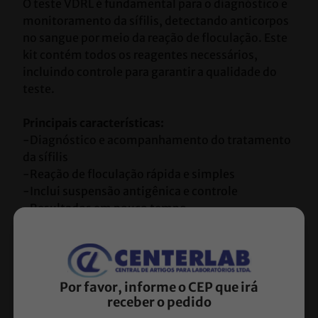
O teste VDRL é fundamental para o diagnóstico e 
monitoramento da sífilis, detectando anticorpos 
no sangue por meio da reação de floculação. Este 
kit contém todos os reagentes necessários, 
incluindo controle para garantir a qualidade do 
teste.
Principais características:
-Diagnóstico e acompanhamento do tratamento 
da sífilis
-Reação de floculação rápida e simples
-Inclui suspensão antigênica e controle
-Resultados em pouco tempo
-Uso laboratorial in vitro
Vantagens:
-Custo-benefício acessível
Por favor, informe o CEP que irá
-Procedimento simples e amplamente disponível
receber o pedido