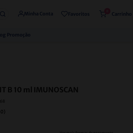
0
Minha Conta
Favoritos
log
Promoção
T B 10 ml IMUNOSCAN
68
(
0
)
Ver mais formas de pagamento