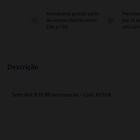
Atendemos grande parte
Parcela
de nossos clientes entre
até 3x s
24h a 72h.
nos cart
Descrição
Soro Ant B 10 Ml Imunoscan - Cod. 01768