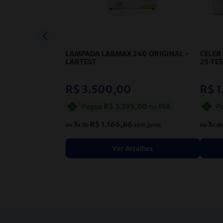
LAMPADA LABMAX 240 ORIGINAL
-
CELER
LABTEST
25 TE
R$
3
.
500
,
00
R$
1
Pague
R$
3
.
395
,
00
no
PIX
P
3
R$
1
.
166
,
66
3
ou
x de
sem juros
ou
x d
Ver detalhes