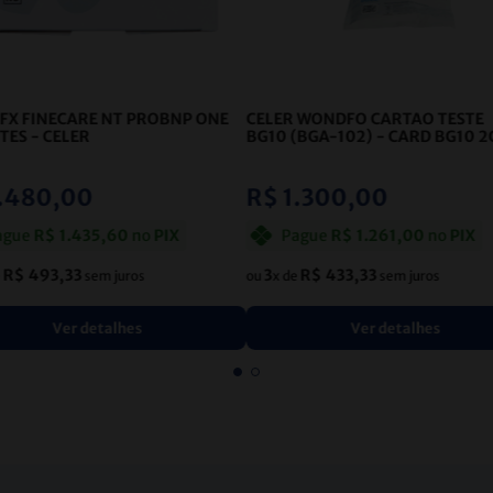
 FX FINECARE NT PROBNP ONE
CELER WONDFO CARTAO TESTE
STES
- CELER
BG10 (BGA-102) - CARD BG10 2
GM - 25
- CELER
.
480
,
00
R$
1
.
300
,
00
ague
R$
1
.
435
,
60
no
PIX
Pague
R$
1
.
261
,
00
no
PIX
R$
493
,
33
3
R$
433
,
33
e
sem juros
ou
x de
sem juros
Ver detalhes
Ver detalhes