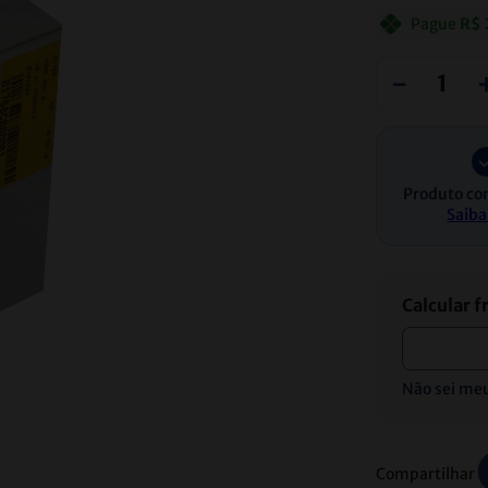
Pague
R$
－
Produto co
Saiba
Não sei me
Compartilhar