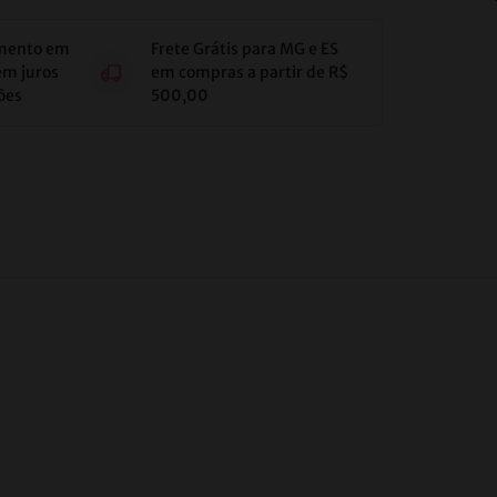
mento em
Frete Grátis para MG e ES
em juros
em compras a partir de R$
ões
500,00