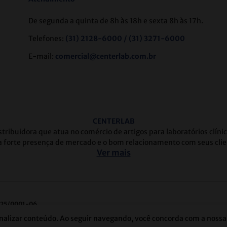
De segunda a quinta de 8h às 18h e sexta 8h às 17h.
Telefones:
(31) 2128-6000 / (31) 3271-6000
E-mail:
comercial@centerlab.com.br
CENTERLAB
tribuidora que atua no comércio de artigos para laboratórios clín
 forte presença de mercado e o bom relacionamento com seus clie
Ver mais
625/0001-06
aras | Belo Horizonte/MG | CEP: 31250-115
nalizar conteúdo. Ao seguir navegando, você concorda com a nossa 
 | Belo Horizonte/MG | CEP: 30710-020