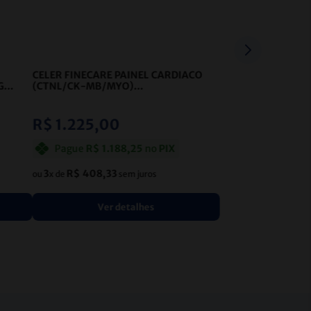
CELER FINECARE PAINEL CARDIACO
G
(CTNL/CK-MB/MYO)
QUANTITATIVO
- CELER
R$
1
.
225
,
00
Pague
R$
1
.
188
,
25
no
PIX
3
R$
408
,
33
ou
x de
sem juros
Ver detalhes