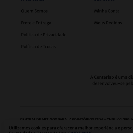
Quem Somos
Minha Conta
Frete e Entrega
Meus Pedidos
Política de Privacidade
Política de Trocas
A Centerlab é uma dis
desenvolveu-se pela
CENTRAL DE ARTIGOS PARA LABORATÓRIOS LTDA - CNPJ: 02.259.
Centro de Distribuição:
Rua José Benedito Antão, 249 | Bairro Caiç
Utilizamos cookies para oferecer a melhor experiência e perso
Escritório:
Av. Nossa Sra. de Fátima, 2.343 | Bairro: Carlos Prates