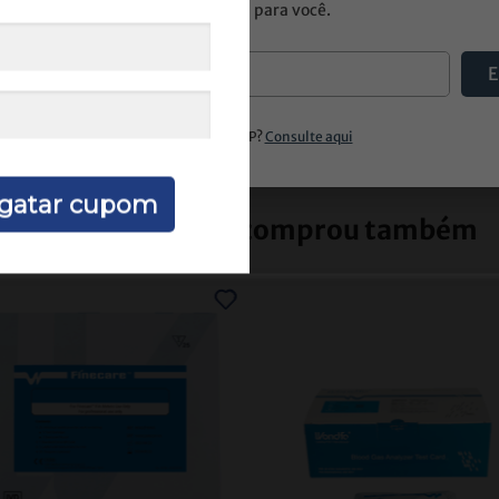
de entrega para você.
E
gatar cupom
Quem comprou, comprou também