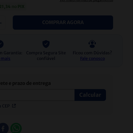
21
,
34
no
PIX
＋
COMPRAR AGORA
m Garantia:
Compra Segura Site
Ficou com Dúvidas?
 mais
confiável
Fale conosco
u CEP