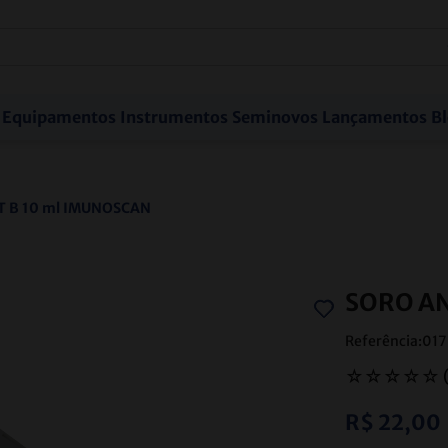
Equipamentos
Instrumentos
Seminovos
Lançamentos
B
 B 10 ml IMUNOSCAN
SORO AN
Referência
:
017
☆
☆
☆
☆
☆
R$
22
,
00