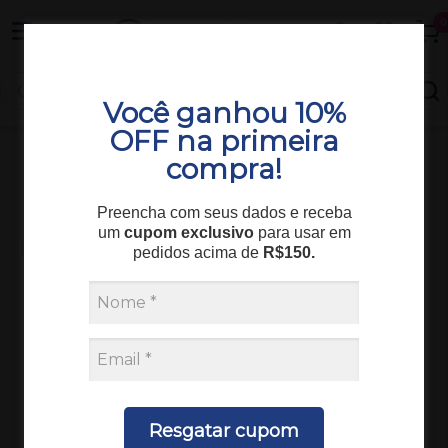
Entrega em todo o Brasil
0
Você ganhou 10%
OFF na primeira
compra!
Consumíveis
Hematologia
REAGENTE HEMOLYNAC 5 MEK-910 3 FR 500 ML
Preencha com seus dados e receba
um
cupom exclusivo
para usar em
pedidos acima de
R$150.
Resgatar cupom