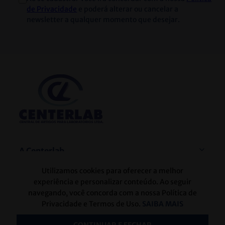
de Privacidade
e poderá alterar ou cancelar a
newsletter a qualquer momento que desejar.
A Centerlab
Sua Conta
Utilizamos cookies para oferecer a melhor
experiência e personalizar conteúdo. Ao seguir
Atendimento
navegando, você concorda com a nossa Política de
Privacidade e Termos de Uso.
SAIBA MAIS
De segunda a quinta de 8h às 18h e sexta 8h às 17h.
(31) 2128-6000 / (31) 3271-6000
Telefones: