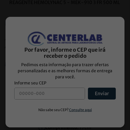
REAGENTE HEMOLYNAC 5 - MEK-910 3 FR 500 ML
Especificações
Tipo de Armazenamento
Ambiente
Por favor, informe o CEP que irá
receber o pedido
Medidas do produto
Pedimos esta informação para trazer ofertas
personalizadas e as melhores formas de entrega
para você.
Altura:
10
cm
Enviar
Largura:
17
cm
Comprimento:
17
cm