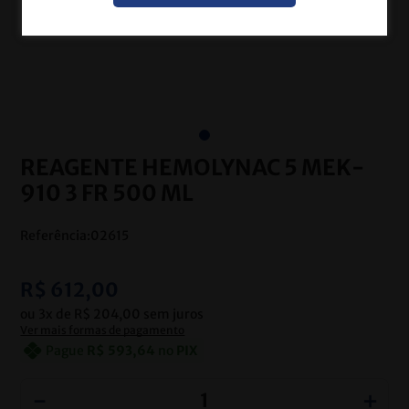
REAGENTE HEMOLYNAC 5 MEK-
910 3 FR 500 ML
Referência
:
02615
R$
612
,
00
ou
3
x de
R$
204
,
00
sem juros
Ver mais formas de pagamento
Pague
R$
593
,
64
no
PIX
－
＋