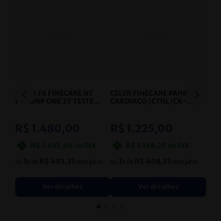
CELER FX FINECARE NT
CELER FINECARE PAINEL
PROBNP ONE 25 TESTES
CARDIACO (CTNL/CK-
- CELER
MB/MYO)
QUANTITATIVO
- CELER
R$
1
.
480
,
00
R$
1
.
225
,
00
R$
1
.
435
,
60
no
PIX
R$
1
.
188
,
25
no
PIX
3
R$
493
,
33
3
R$
408
,
33
ou
x de
sem juros
ou
x de
sem juros
Ver detalhes
Ver detalhes