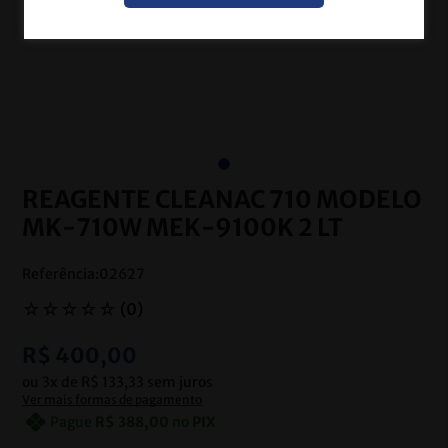
REAGENTE CLEANAC 710 MODELO
MK-710W MEK-9100K 2 LT
Referência
:
02627
☆
☆
☆
☆
☆
(
0
)
R$
400
,
00
ou
3
x de
R$
133
,
33
sem juros
Ver mais formas de pagamento
Pague
R$
388
,
00
no
PIX