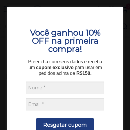
Entrega em todo o Brasil
0
Você ganhou 10%
OFF na primeira
compra!
Consumíveis
Hematologia
REAGENTE CLEANAC 710 MODELO MK-710W MEK-
Preencha com seus dados e receba
9100K 2 LT
um
cupom exclusivo
para usar em
pedidos acima de
R$150.
Resgatar cupom