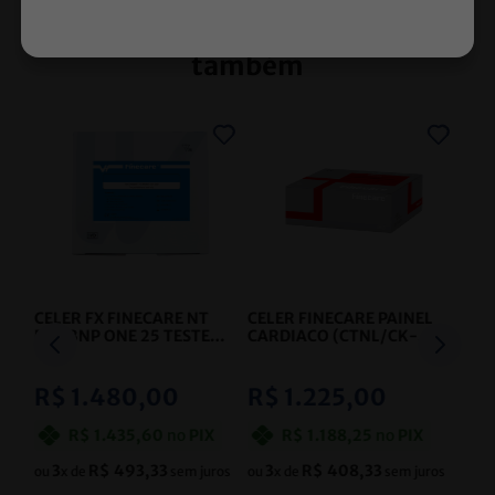
Quem comprou, comprou
também
CELER FX FINECARE NT
CELER FINECARE PAINEL
PROBNP ONE 25 TESTES
CARDIACO (CTNL/CK-
- CELER
MB/MYO)
QUANTITATIVO
- CELER
R$
1
.
480
,
00
R$
1
.
225
,
00
R$
1
.
435
,
60
no
PIX
R$
1
.
188
,
25
no
PIX
3
R$
493
,
33
3
R$
408
,
33
ou
x de
sem juros
ou
x de
sem juros