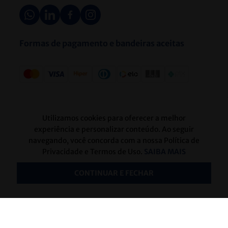
Formas de pagamento e bandeiras aceitas
Selos de segurança
Utilizamos cookies para oferecer a melhor
experiência e personalizar conteúdo. Ao seguir
navegando, você concorda com a nossa Política de
Privacidade e Termos de Uso.
SAIBA MAIS
CONTINUAR E FECHAR
Atendimento
CENTERLAB
A Centerlab é uma distribuidora que atua no
comércio de artigos para laboratórios clínicos.
Fundada em 1981, desenvolveu-se pela forte