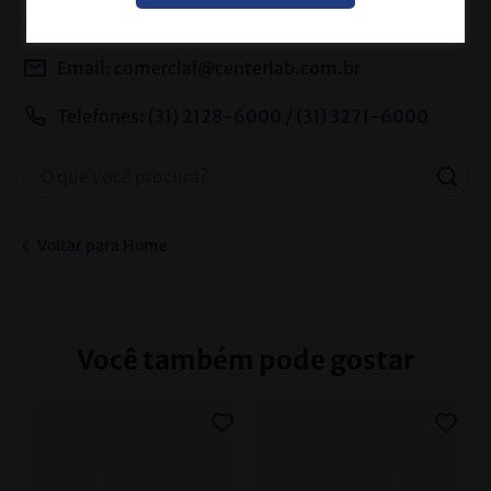
Ou entre contato conosco
Email:
comercial@centerlab.com.br
Telefones: (31) 2128-6000 / (31) 3271-6000
Voltar para Home
Você também pode gostar