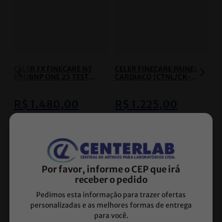
CELER FX FINECARE NT
CELER FINECARE PAINEL
PROBNP ONE 25 TESTES
CARDIACO (CTNL/CK-
- CELER
MB/MYO)
QUANTITATIVO
- CELER
R$
1
.
480
,
00
R$
1
.
225
,
00
R$
1
.
435
,
60
no
PIX
R$
1
.
188
,
25
no
PIX
3
R$
493
,
33
3
R$
408
,
33
ou
x de
sem juros
ou
x de
sem juros
Ver detalhes
Ver detalhes
Por favor, informe o CEP que irá
receber o pedido
Pedimos esta informação para trazer ofertas
personalizadas e as melhores formas de entrega
para você.
Ver mais Produtos