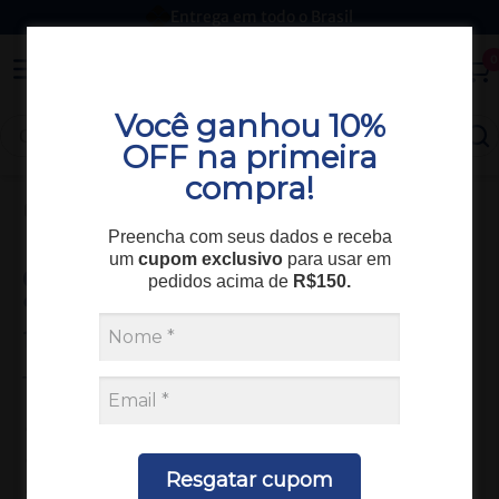
Entrega em todo o Brasil
0
Você ganhou 10%
OFF na primeira
compra!
Home
Busca não encontrada
Preencha com seus dados e receba
um
cupom exclusivo
para usar em
Ops, não encontramos resultados para
pedidos acima de
R$150.
pcr-turbiquest-plus-ref-331-1-50-
1x50-ml-labtest-cod-06405.html
Tente novamente seguindo as nossas dicas:
Procure por outra palavra-chave
Verifique a ortografia
Resgatar cupom
Utilize termos genéricos na busca