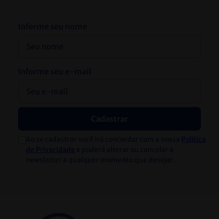
CELER FX FINECARE NT
CELER FINECARE PAINEL
PROBNP ONE 25 TESTES
CARDIACO (CTNL/CK-
- CELER
MB/MYO)
QUANTITATIVO
- CELER
R$
1
.
480
,
00
R$
1
.
225
,
00
R$
1
.
435
,
60
no
PIX
R$
1
.
188
,
25
no
PIX
3
R$
493
,
33
3
R$
408
,
33
ou
x de
sem juros
ou
x de
sem juros
Ver detalhes
Ver detalhes
Receba descontos e novidades diretamente
no seu e-mail