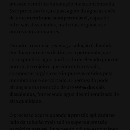
pressão osmótica da solução mais concentrada. 
Esse processo força a passagem da água através 
de uma 
membrana semipermeável
, capaz de 
reter sais dissolvidos, materiais orgânicos e 
outros contaminantes.
Durante a osmose reversa, a solução é dividida 
em duas correntes distintas: o 
permeado
, que 
corresponde à água purificada de elevado grau de 
pureza, e o 
rejeito
, que concentra os sais, 
compostos orgânicos e impurezas retidos pela 
membrana e é descartado. O permeado pode 
alcançar uma remoção de até 
99% dos sais 
dissolvidos
, fornecendo água desmineralizada de 
alta qualidade.
O processo ocorre quando a pressão aplicada no 
lado da solução mais salina supera a pressão 
osmótica natural, invertendo o fluxo espontâneo 