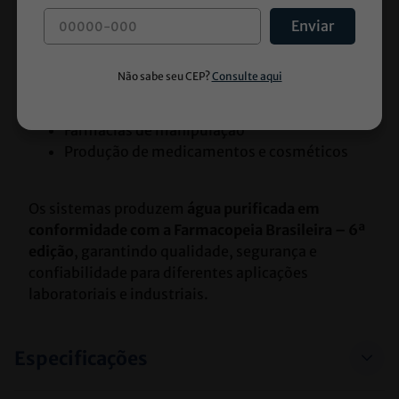
Lavagem de vidrarias
Enviar
Preparo de soluções químicas
Diluição de solventes
Automação em laboratórios de análises 
clínicas
Farmácias de manipulação
Produção de medicamentos e cosméticos
Os sistemas produzem 
água purificada em 
conformidade com a Farmacopeia Brasileira – 6ª 
edição
, garantindo qualidade, segurança e 
confiabilidade para diferentes aplicações 
laboratoriais e industriais.
Especificações