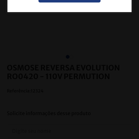
OSMOSE REVERSA EVOLUTION
RO0420 - 110V PERMUTION
Referência
:
12324
Solicite informações desse produto