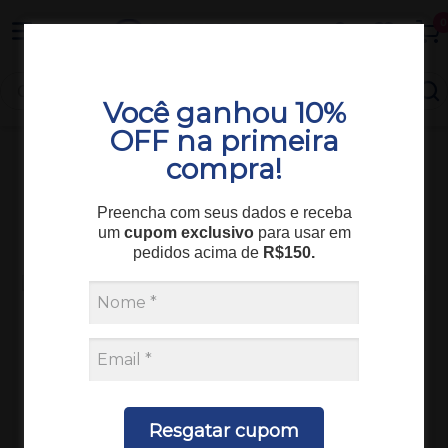
Entrega em todo o Brasil
0
Você ganhou 10%
OFF na primeira
compra!
Equipamentos
Equipamento Diversos
Preencha com seus dados e receba
OSMOSE REVERSA EVOLUTION RO0420 - 110V
um
cupom exclusivo
para usar em
PERMUTION
pedidos acima de
R$150.
Resgatar cupom