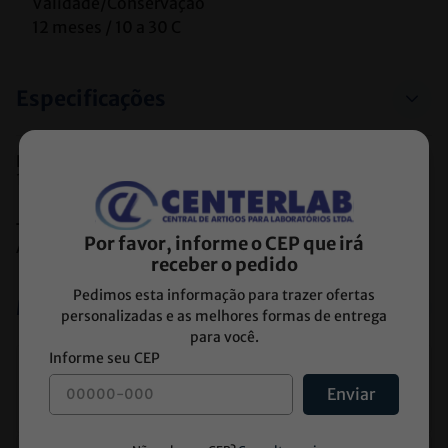
Validade/Conservação	

12 meses / 10 a 30 C
Especificações
Registro Anvisa
10287910057
Tipo de Armazenamento
Por favor, informe o CEP que irá
Ambiente
receber o pedido
Pedimos esta informação para trazer ofertas
Medidas do produto
personalizadas e as melhores formas de entrega
para você.
Altura:
24
cm
Enviar