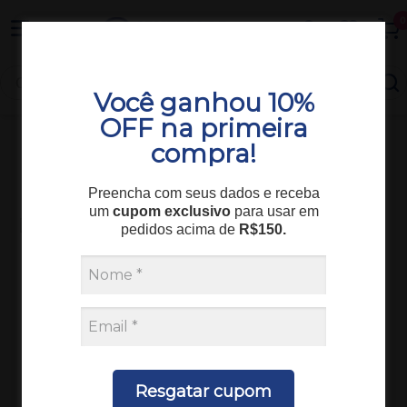
Entrega em todo o Brasil
0
Você ganhou 10%
OFF na primeira
compra!
Consumíveis
Urina e Fezes
MIF MODIFICADO 1000 ml NEWPROV
Preencha com seus dados e receba
um
cupom exclusivo
para usar em
pedidos acima de
R$150.
Resgatar cupom