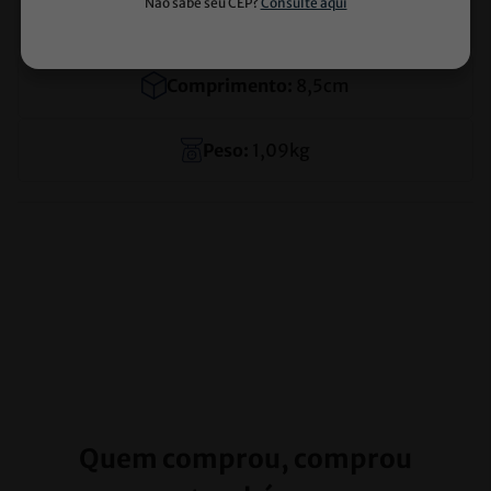
Largura:
8,5
cm
Comprimento:
8,5
cm
Peso:
1,09
kg
Quem comprou, comprou