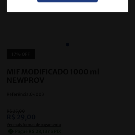
17%
OFF
MIF MODIFICADO 1000 ml
NEWPROV
Referência
:
04003
R$
35
,
00
R$
29
,
00
Ver mais formas de pagamento
Pague
R$
28
,
13
no
PIX