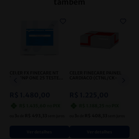
também
CELER FX FINECARE NT
CELER FINECARE PAINEL
PROBNP ONE 25 TESTES
CARDIACO (CTNL/CK-
- CELER
MB/MYO)
QUANTITATIVO
- CELER
R$
1
.
480
,
00
R$
1
.
225
,
00
R$
1
.
435
,
60
no
PIX
R$
1
.
188
,
25
no
PIX
3
R$
493
,
33
3
R$
408
,
33
ou
x de
sem juros
ou
x de
sem juros
Ver detalhes
Ver detalhes