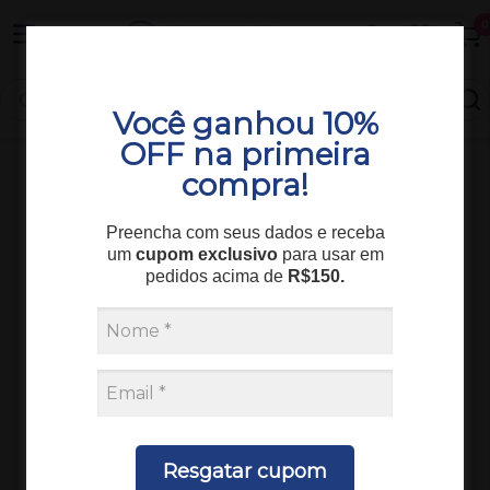
Entrega em todo o Brasil
0
Você ganhou 10%
OFF na primeira
compra!
jprolab
Preencha com seus dados e receba
um
cupom exclusivo
para usar em
jprolab
pedidos acima de
R$150.
| Mostrando
10
produtos de
50
Relevância
Filtrar
Resgatar cupom