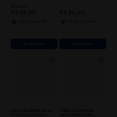
PCT/100 INDIVIDUAL
PCT/100 INDIVIDUAL J
TAMPA 9MM J PROLAB
PROLAB
- JPROLAB
R$
45
,
00
- JPROLAB
R$
39
,
00
R$
36
,
00
R$
37
,
83
no
PIX
R$
34
,
92
no
PIX
Ver detalhes
Ver detalhes
COLETOR URINA 70 ml
TUBO CENTRIFUGA
TP ROSCA ESTERIL
GRADUADO 15 ML