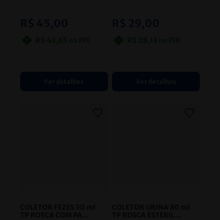
PCT/100 INDIVIDUAL J
FALCON TP ROSCA
PROLAB
- JPROLAB
PCT/40 ESTERIL
JPROLAB
- JPROLAB
R$
45
,
00
R$
29
,
00
R$
43
,
65
no
PIX
R$
28
,
13
no
PIX
Ver detalhes
Ver detalhes
COLETOR FEZES 50 ml
COLETOR URINA 80 ml
TP ROSCA COM PA
TP ROSCA ESTERIL