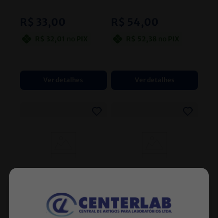
PCT/100 INDIVIDUAL J
PCT/100 INDIVIDUAL J
PROLAB
- JPROLAB
PROLAB
- JPROLAB
R$
33
,
00
R$
54
,
00
R$
32
,
01
no
PIX
R$
52
,
38
no
PIX
Ver detalhes
Ver detalhes
KIT URINA ESTERIL 1
KIT URINA ESTERIL 2
TUBO 12 ML TAMPA
TUBOS 12 ML TAMPA