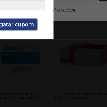
Quem comprou, comprou também
gatar cupom
 WONDFO CARTAO TESTE
CELER FINECARE PAINEL CARDI
(BGA-102) - CARD BG10 2G
(CTNL/CK-MB/MYO)
25
- CELER
QUANTITATIVO
- CELER