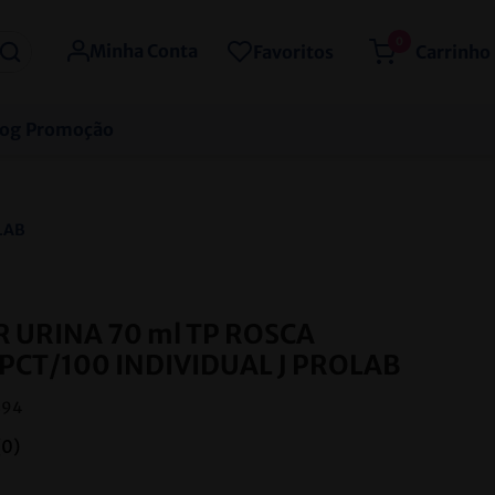
0
Minha Conta
Favoritos
log
Promoção
LAB
 URINA 70 ml TP ROSCA
 PCT/100 INDIVIDUAL J PROLAB
394
(
0
)