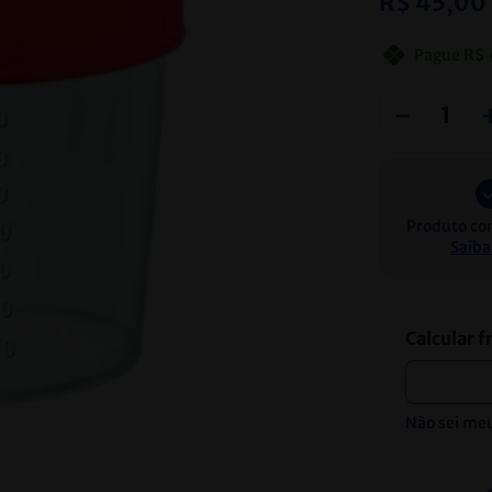
R$
45
,
00
Pague
R$
－
Produto co
Saiba
Não sei me