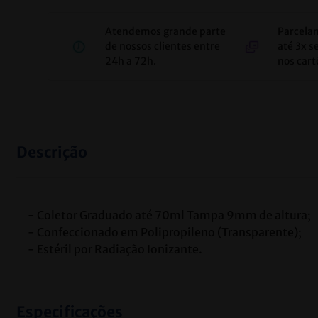
Atendemos grande parte
Parcela
de nossos clientes entre
até 3x s
24h a 72h.
nos cart
Descrição
- Coletor Graduado até 70ml Tampa 9mm de altura;
- Confeccionado em Polipropileno (Transparente);
- Estéril por Radiação Ionizante.
Especificações