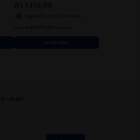
R$
1
.
110
,
00
Pague
R$
1
.
076
,
70
no
PIX
3
R$
370
,
00
ou
x de
sem juros
Ver detalhes
 e-mail