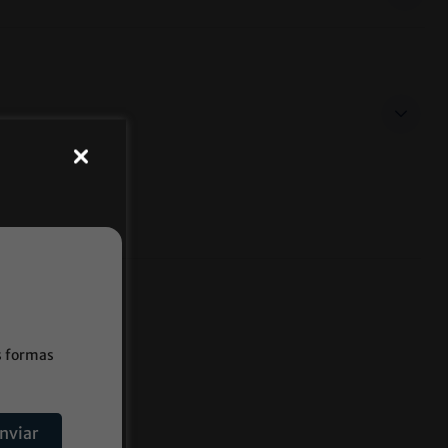
s formas
nviar