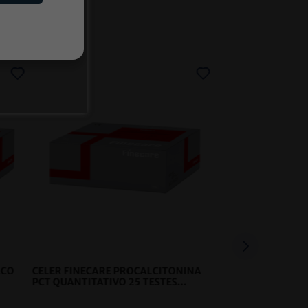
ACO
CELER FINECARE PROCALCITONINA
PCT QUANTITATIVO 25 TESTES
WONDFO
- CELER