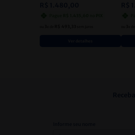
R$
1
.
480
,
00
R$
1
Pague
R$
1
.
435
,
60
no
PIX
P
3
R$
493
,
33
3
ou
x de
sem juros
ou
x d
Ver detalhes
Receba
Informe seu nome