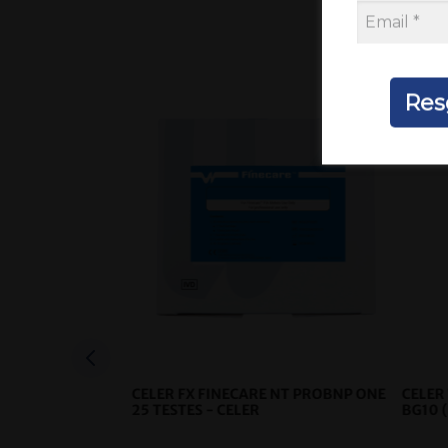
Res
CELER FX FINECARE NT PROBNP ONE
CELER
25 TESTES
- CELER
BG10 
GM - 