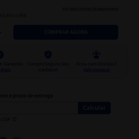
Ver mais formas de pagamento
43
,
65
no
PIX
＋
COMPRAR AGORA
m Garantia:
Compra Segura Site
Ficou com Dúvidas?
 mais
confiável
Fale conosco
u CEP