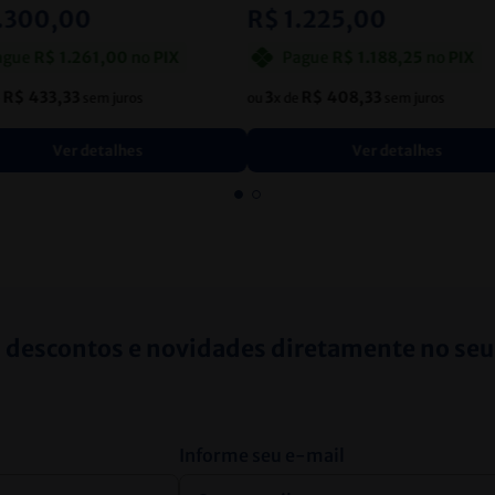
.
300
,
00
R$
1
.
225
,
00
ague
R$
1
.
261
,
00
no
PIX
Pague
R$
1
.
188
,
25
no
PIX
R$
433
,
33
3
R$
408
,
33
e
sem juros
ou
x de
sem juros
Ver detalhes
Ver detalhes
 descontos e novidades diretamente no seu
Informe seu e-mail