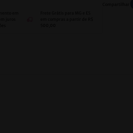
Compartilhar
mento em
Frete Grátis para MG e ES
em juros
em compras a partir de R$
ões
500,00