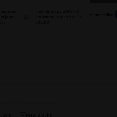
mento em
Frete Grátis para MG e ES
Compartilhar
em juros
em compras a partir de R$
ões
500,00
:
2
cm
Peso:
0,05
kg