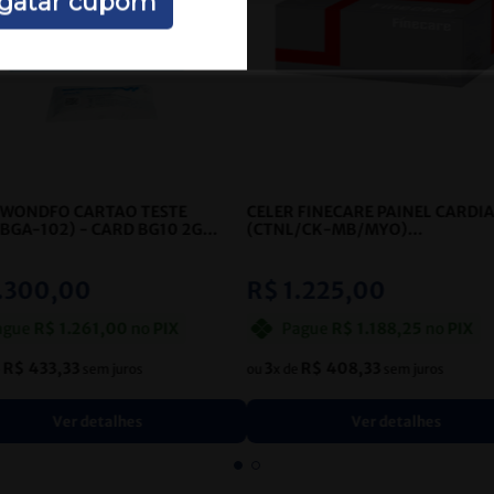
gatar cupom
 WONDFO CARTAO TESTE
CELER FINECARE PAINEL CARDI
(BGA-102) - CARD BG10 2G
(CTNL/CK-MB/MYO)
25
- CELER
QUANTITATIVO
- CELER
.
300
,
00
R$
1
.
225
,
00
ague
R$
1
.
261
,
00
no
PIX
Pague
R$
1
.
188
,
25
no
PIX
R$
433
,
33
3
R$
408
,
33
e
sem juros
ou
x de
sem juros
Ver detalhes
Ver detalhes