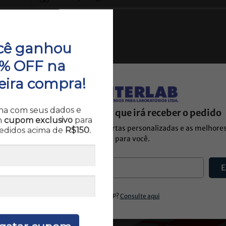
cê ganhou
0% OFF na
eira compra!
a com seus dados e
Por favor, informe o CEP que irá receber o pedido
m
cupom exclusivo
para
 esta informação para trazer ofertas personalizadas e as melhore
edidos acima de
R$150.
de entrega para você.
Quem comprou, comprou também
E