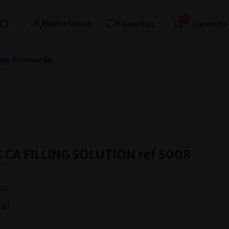
0
Minha Conta
Favoritos
log
Promoção
 CA FILLING SOLUTION ref 5008
T
34
(
0
)