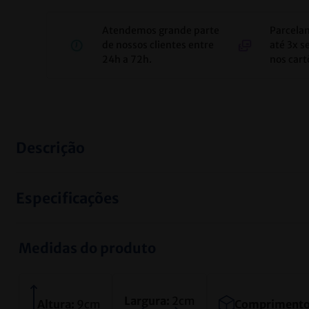
Atendemos grande parte
Parcela
de nossos clientes entre
até 3x s
24h a 72h.
nos cart
Descrição
Especificações
Medidas do produto
Largura:
2
cm
Altura:
9
cm
Comprimento