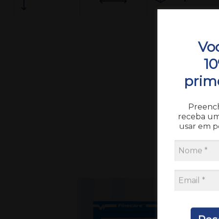
Vo
1
prim
Preench
receba u
Pedimos
usar em p