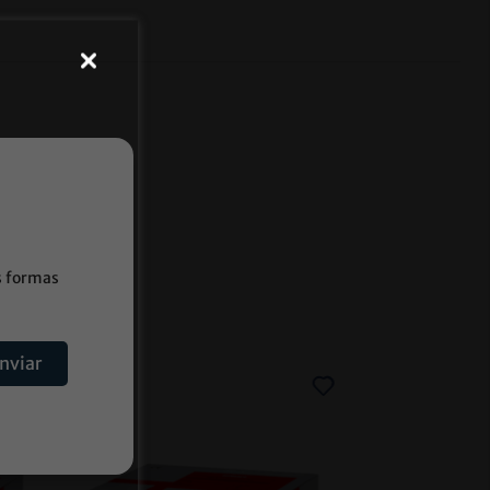
s formas
nviar