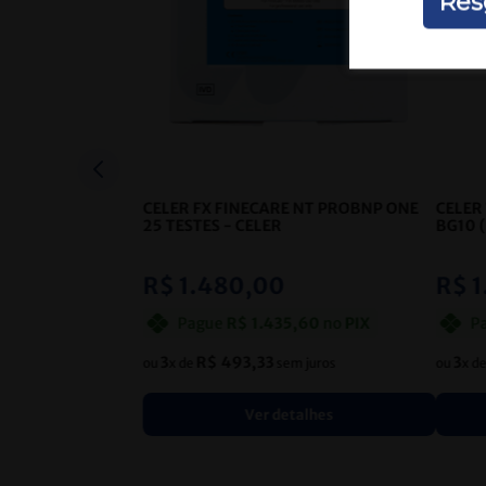
Res
CELER FX FINECARE NT PROBNP ONE
CELER
25 TESTES
- CELER
BG10 
GM - 
R$
1
.
480
,
00
R$
1
Pague
R$
1
.
435
,
60
no
PIX
P
3
R$
493
,
33
3
ou
x de
sem juros
ou
x d
Ver detalhes