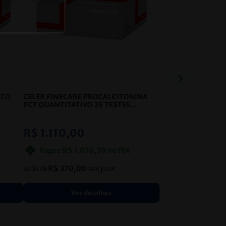
ACO
CELER FINECARE PROCALCITONINA
PCT QUANTITATIVO 25 TESTES
WONDFO
- CELER
R$
1
.
110
,
00
Pague
R$
1
.
076
,
70
no
PIX
3
R$
370
,
00
ou
x de
sem juros
Ver detalhes