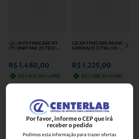
CELER FX FINECARE NT
CELER FINECARE PAINEL
PROBNP ONE 25 TESTES
CARDIACO (CTNL/CK-
- CELER
MB/MYO)
QUANTITATIVO
- CELER
R$
1
.
480
,
00
R$
1
.
225
,
00
R$
1
.
435
,
60
no
PIX
R$
1
.
188
,
25
no
PIX
3
R$
493
,
33
3
R$
408
,
33
ou
x de
sem juros
ou
x de
sem juros
Ver detalhes
Ver detalhes
Por favor, informe o CEP que irá
receber o pedido
Pedimos esta informação para trazer ofertas
Ver mais Produtos