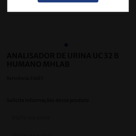
ANALISADOR DE URINA UC 32 B
HUMANO MHLAB
Referência
:
33607
Solicite informações desse produto