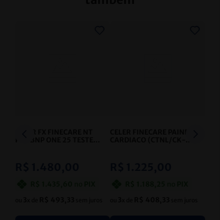
CELER FX FINECARE NT
CELER FINECARE PAINEL
PROBNP ONE 25 TESTES
CARDIACO (CTNL/CK-
- CELER
MB/MYO)
QUANTITATIVO
- CELER
R$
1
.
480
,
00
R$
1
.
225
,
00
R$
1
.
435
,
60
no
PIX
R$
1
.
188
,
25
no
PIX
3
R$
493
,
33
3
R$
408
,
33
ou
x de
sem juros
ou
x de
sem juros