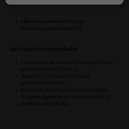
Cálculo Automático:
 Relação 
Albumina/Creatinina (ACR)
Aplicações Recomendadas
Laboratórios de Análises Clínicas (Rotinas 
de Urinálise / EAS / Tipo I).
Hospitais e Unidades de Pronto 
Atendimento (UPA).
Clínicas de Nefrologia e Endocrinologia 
(Triagem rápida de nefropatia diabética).
Medicina do Trabalho.