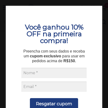
Entrega em todo o Brasil
0
Você ganhou 10%
OFF na primeira
compra!
Equipamentos
Equipamento Urina
ANALISADOR DE URINA UC 32 B HUMANO MHLAB
Preencha com seus dados e receba
um
cupom exclusivo
para usar em
pedidos acima de
R$150.
Resgatar cupom