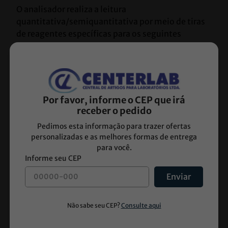
O analisador realiza a leitura 
quantitativa/semiquantitativa por meio de tiras 
de reagentes específicas para os seguintes 
analitos:
Leucócitos
Nitrito
Urobilinogênio
Por favor, informe o CEP que irá
Proteína
receber o pedido
pH
Pedimos esta informação para trazer ofertas
Sangue
personalizadas e as melhores formas de entrega
Gravidade Específica (Densidade)
para você.
Cetona (Corpos Cetônicos)
Bilirrubina
Glicose
Enviar
Ácido Ascórbico (Vitamina C)
Microalbumina (MA)
Creatinina (CR)
Cálcio (CA)