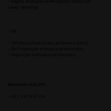
- Regras múltiplas de Westgard e Gráfico de 
Levey-Jennings.
- ISE
- 130 testes/hora (sódio, potássio e cloro);
- Fácil reposição e limpeza de eletrodos;
- Reposição individual de eletrodos.
Dimensão (AXLXP):
- 62,5 X 87 X 67 cm.