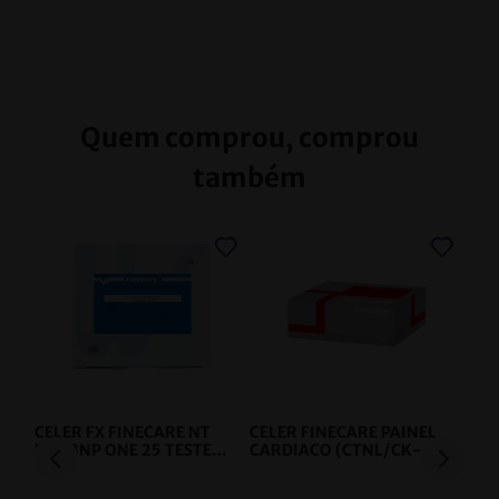
Quem comprou, comprou
também
CELER FX FINECARE NT
CELER FINECARE PAINEL
PROBNP ONE 25 TESTES
CARDIACO (CTNL/CK-
- CELER
MB/MYO)
QUANTITATIVO
- CELER