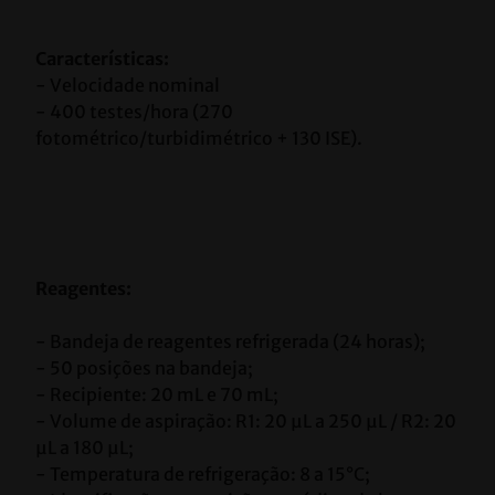
Características:
- Velocidade nominal
- 400 testes/hora (270 
fotométrico/turbidimétrico + 130 ISE).
Reagentes: 
- Bandeja de reagentes refrigerada (24 horas);
- 50 posições na bandeja;
- Recipiente: 20 mL e 70 mL;
- Volume de aspiração: R1: 20 μL a 250 μL / R2: 20 
μL a 180 μL;
- Temperatura de refrigeração: 8 a 15°C;