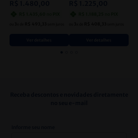
R$
1
.
480
,
00
R$
1
.
225
,
00
R$
1
.
435
,
60
no
PIX
R$
1
.
188
,
25
no
PIX
3
R$
493
,
33
3
R$
408
,
33
ou
x de
sem juros
ou
x de
sem juros
Ver detalhes
Ver detalhes
Receba descontos e novidades diretamente
no seu e-mail
Informe seu nome