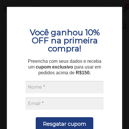
Entrega em todo o Brasil
0
Você ganhou 10%
OFF na primeira
compra!
Equipamentos
Equipamento Bioquímica
Preencha com seus dados e receba
ANALISADOR BIOQUIMICA LABMAX 400 SEM ISE
um
cupom exclusivo
para usar em
LABTEST
pedidos acima de
R$150.
Resgatar cupom