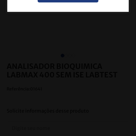
ANALISADOR BIOQUIMICA
LABMAX 400 SEM ISE LABTEST
Referência
:
01641
Solicite informações desse produto