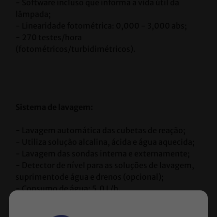
- Software incluso que informa a vida útil da 
lâmpada;
- Linearidade fotométrica: 0,000 - 3,000 abs;
- 270 testes/hora 
(fotométricos/turbidimétricos).
Sistema de lavagem:
- Lavagem automática das cubetas de reação;
- Utiliza solução alcalina, ácida e água aquecida;
- Lavagem das sondas interna e externamente;
- Detector de nível para as soluções de lavagem, 
suprimentode água e drenos (opcional);
- Consumo de água: 5,0 L/h.