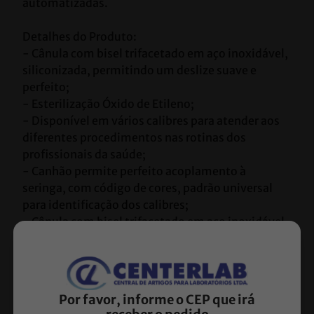
automatizadas.

Detalhes do Produto:

- Cânula com bisel trifacetado em aço inoxidável, 
siliconizada, permitindo um deslize suave e 
perfeito;

- Esterilização Óxido de Etileno;

- Disponível em vários calibres para atender aos 
diferentes procedimentos nas rotinas dos 
profissionais da saúde;

- Canhão permite perfeito acoplamento à 
seringa, com código de cores, padrão universal 
para identificação dos calibres;

- Cânula com bisel trifacetado em aço inoxidável, 
siliconizada, permitindo um deslize suave e 
perfeito;

- Embalagem em invólucro apropriado 
individual, esterilizada por óxido de etileno e 
Por favor, informe o CEP que irá
submetida a todos ensaios físico-químicos e 