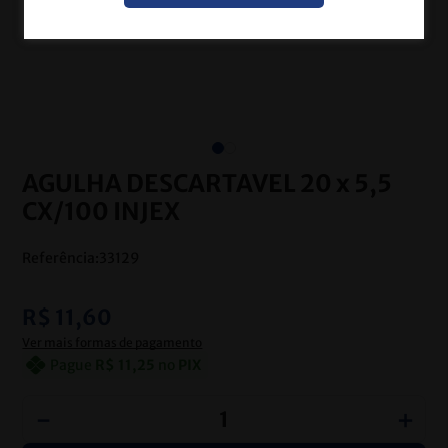
AGULHA DESCARTAVEL 20 x 5,5
CX/100 INJEX
Referência
:
33129
R$
11
,
60
Ver mais formas de pagamento
Pague
R$
11
,
25
no
PIX
－
＋