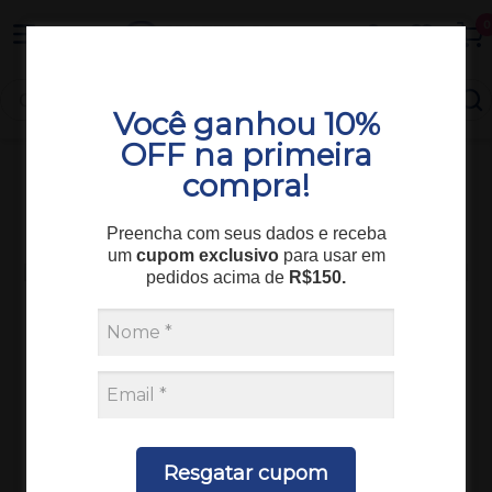
Entrega em todo o Brasil
0
Você ganhou 10%
OFF na primeira
compra!
Consumíveis
Coleta e Assepsia
AGULHA DESCARTAVEL 20 x 5,5 CX/100 INJEX
Preencha com seus dados e receba
um
cupom exclusivo
para usar em
pedidos acima de
R$150.
Resgatar cupom