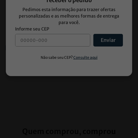
receber o pedido
microbiológicos de acordo com as normas NBR e 
Pedimos esta informação para trazer ofertas
Farmacopéia;

personalizadas e as melhores formas de entrega
- Esterilização válida por cinco anos, a partir da 
para você.
data de fabricação, com a embalagem intacta.
Enviar
Especificações
Quem comprou, comprou