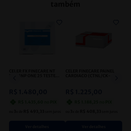
também
CELER FX FINECARE NT
CELER FINECARE PAINEL
PROBNP ONE 25 TESTES
CARDIACO (CTNL/CK-
- CELER
MB/MYO)
QUANTITATIVO
- CELER
R$
1
.
480
,
00
R$
1
.
225
,
00
R$
1
.
435
,
60
no
PIX
R$
1
.
188
,
25
no
PIX
3
R$
493
,
33
3
R$
408
,
33
ou
x de
sem juros
ou
x de
sem juros
Ver detalhes
Ver detalhes