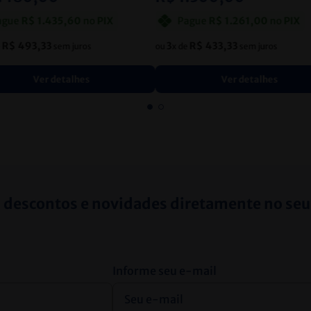
ague
R$
1
.
435
,
60
no
PIX
Pague
R$
1
.
261
,
00
no
PIX
R$
493
,
33
3
R$
433
,
33
e
sem juros
ou
x de
sem juros
Ver detalhes
Ver detalhes
 descontos e novidades diretamente no seu
Informe seu e-mail