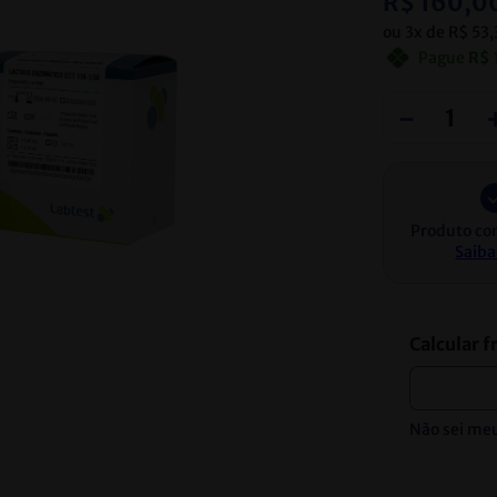
R$
160
,
0
ou
3
x de
R$
53
,
Pague
R$
－
Produto co
Saiba
Não sei me