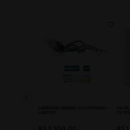
LAMPADA LABMAX 240 ORIGINAL
-
CELER
LABTEST
25 TE
R$
3
.
500
,
00
R$
1