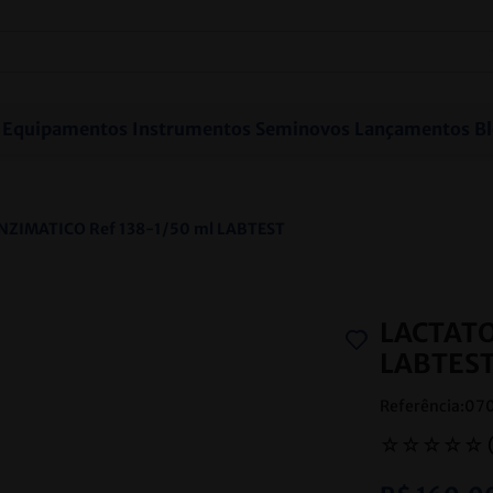
Equipamentos
Instrumentos
Seminovos
Lançamentos
B
NZIMATICO Ref 138-1/50 ml LABTEST
LACTATO
LABTES
Referência
:
07
☆
☆
☆
☆
☆