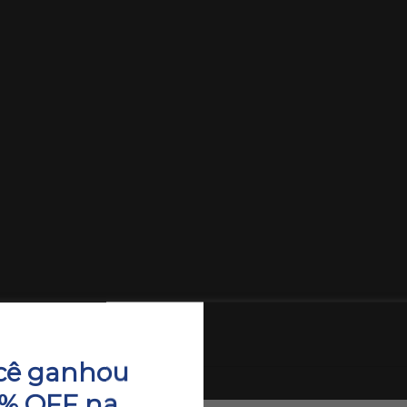
cê ganhou
8
0% OFF na