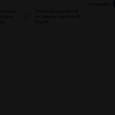
Compartilhar
mento em
Frete Grátis para MG e ES
em juros
em compras a partir de R$
ões
500,00