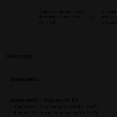
Atendemos grande parte
Parcela
de nossos clientes entre
até 3x s
24h a 72h.
nos cart
Descrição
Apresentação:
Apresentação: 
3 reagentes por Kit
- Reagente 1 - Armazenar entre 
entre 2-8°C.
- Reagente 2 - 
Armazenar entre 
entre 2-8°C.