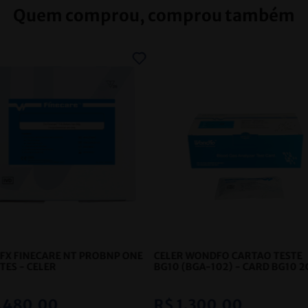
Quem comprou, comprou também
 FX FINECARE NT PROBNP ONE
CELER WONDFO CARTAO TESTE
STES
- CELER
BG10 (BGA-102) - CARD BG10 2
GM - 25
- CELER
.
480
,
00
R$
1
.
300
,
00