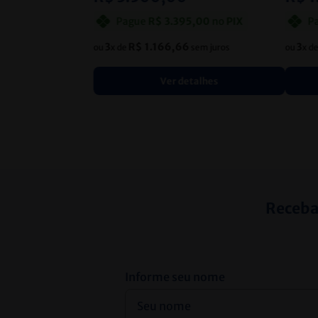
Pague
R$
3
.
395
,
00
no
PIX
P
3
R$
1
.
166
,
66
3
ou
x de
sem juros
ou
x d
Ver detalhes
Receba
Informe seu nome