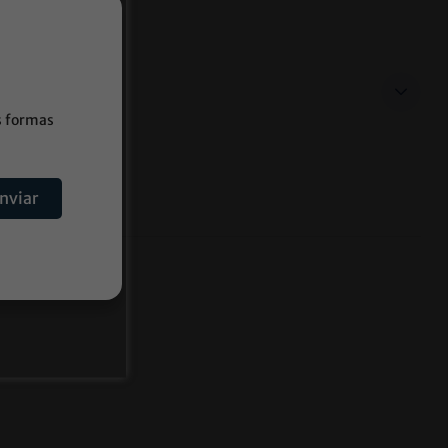
s formas
nviar