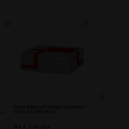
CELER FINECARE PAINEL CARDIACO
G
(CTNL/CK-MB/MYO)
QUANTITATIVO
- CELER
R$
1
.
225
,
00