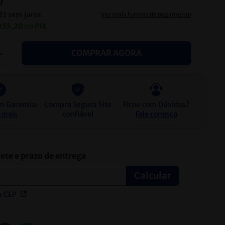
0
33
sem juros
Ver mais formas de pagamento
155
,
20
no
PIX
＋
COMPRAR AGORA
m Garantia:
Compra Segura Site
Ficou com Dúvidas?
 mais
confiável
Fale conosco
u CEP