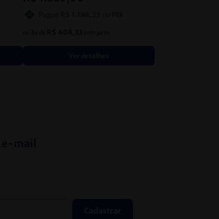
Pague
R$
1
.
188
,
25
no
PIX
3
R$
408
,
33
ou
x de
sem juros
Ver detalhes
 e-mail
Cadastrar