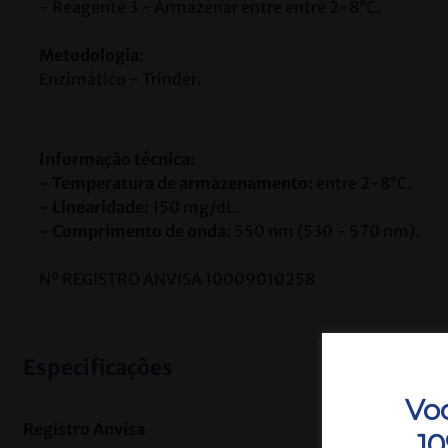
- Reagente 3 - 
Armazenar entre 
entre 2-8°C.
Metodologia:
Enzimático - Trinder.
Informação técnica:
- Temperatura de armazenamento:
 entre 2-8°C. 
- Linearidade:
 150 mg/dL. 
- Comprimento de onda:
 550 nm (530 - 570 nm). 
Nº REGISTRO ANVISA 10009010258
Especificações
Vo
Registro Anvisa
1000901025
1