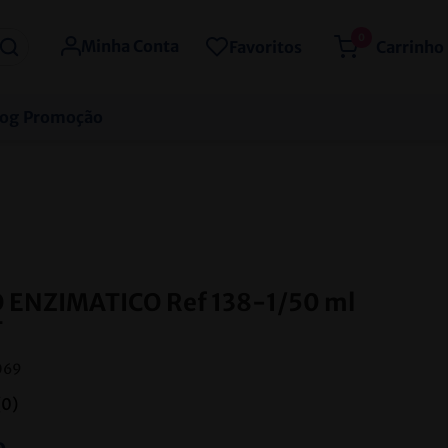
0
Minha Conta
Favoritos
log
Promoção
 ENZIMATICO Ref 138-1/50 ml
T
069
(
0
)